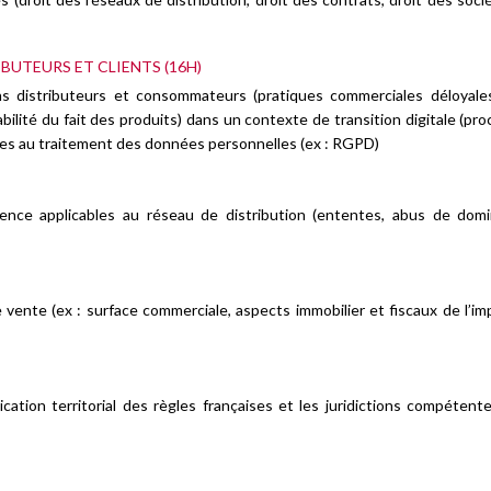
IBUTEURS ET CLIENTS (16H)
ions distributeurs et consommateurs (pratiques commerciales déloyale
bilité du fait des produits) dans un contexte de transition digitale (pr
ables au traitement des données personnelles (ex : RGPD)
rrence applicables au réseau de distribution (ententes, abus de dom
e vente (ex : surface commerciale, aspects immobilier et fiscaux de l’im
lication territorial des règles françaises et les juridictions compétent