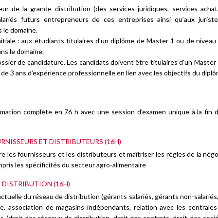
r de la grande distribution (des services juridiques, services achat
lariés futurs entrepreneurs de ces entreprises ainsi qu’aux jurist
s le domaine.
nitiale : aux étudiants titulaires d’un diplôme de Master 1 ou de niveau
ans le domaine.
ossier de candidature. Les candidats doivent être titulaires d’un Master 
de 3 ans d’expérience professionnelle en lien avec les objectifs du diplô
rmation complète en 76 h avec une session d’examen unique à la fin 
URNISSEURS ET DISTRIBUTEURS (16H)
e les fournisseurs et les distributeurs et maîtriser les règles de la négoc
mpris les spécificités du secteur agro-alimentaire
E DISTRIBUTION (16H)
ctuelle du réseau de distribution (gérants salariés, gérants non-salariés
ce, association de magasins indépendants, relation avec les centrales
s (droit des réseaux de distribution, droit des contrats, droit des socié