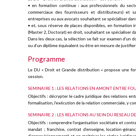
• en formation continue : aux professionnels du secteu
commerciaux des fournisseurs et distributeurs) et sa
entreprises ou aux avocats souhaitant se spécialiser dan
• et, sous réserve de places disponibles, en formation i
(Master 2, Doctorat) en droit, souhaitant se spécialiser d
Dans les deux cas, la sélection se fait sur examen d’un d
ou d’un diplôme équivalent ou être en mesure de justifier 
Programme
Le DU « Droit et Grande distribution » propose une fo
session.
SEMINAIRE 1 : LES RELATIONS EN AMONT ENTRE FO
Objectifs : décrypter le cadre juridique des relations entr
formalisation, l’exécution de la relation commerciale, y co
SEMINAIRE 2 : LES RELATIONS AU SEIN DU RESEAU D
Objectifs : comprendre l’organisation sociétaire et contra
mandat ; franchise, contrat d’enseigne, location-géran
d’approvisionnement) et en maitriser les règles juridique