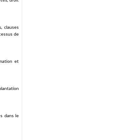
s, clauses
ocessus de
ination et
plantation
es dans le