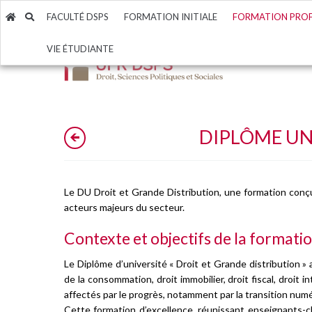
FACULTÉ DSPS
FORMATION INITIALE
FORMATION PROF
VIE ÉTUDIANTE
Administratio
Modalités de 
Présentation
Diplôme Univer
Candidatures
Responsables 
Langues
Les offres à po
Diplôme Univer
Inscriptions d
Étudiants en s
Enseignement 
Inscription p
Service culture
Calendrier uni
Inscription ad
DIPLÔME UN
Sports
Calendrier uni
Parcoursup
Bibliothèques
MonMaster
Aide aux proje
Le DU Droit et Grande Distribution, une formation conçu
acteurs majeurs du secteur.
Contexte et objectifs de la formati
Le Diplôme d’université « Droit et Grande distribution »
de la consommation, droit immobilier, droit fiscal, droit 
affectés par le progrès, notamment par la transition nu
Cette formation d’excellence, réunissant enseignants-c