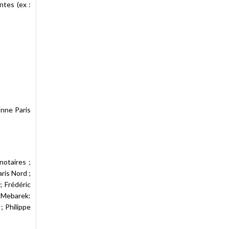
ntes (ex :
onne Paris
notaires ;
ris Nord ;
; Frédéric
r Mebarek:
; Philippe