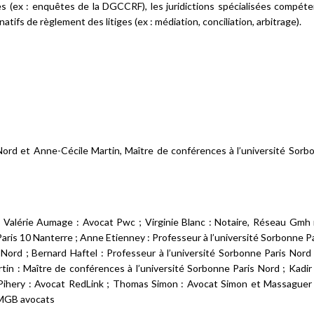
es (ex : enquêtes de la DGCCRF), les juridictions spécialisées compéte
tifs de règlement des litiges (ex : médiation, conciliation, arbitrage).
 Nord et Anne-Cécile Martin, Maître de conférences à l’université Sorb
; Valérie Aumage : Avocat Pwc ; Virginie Blanc : Notaire, Réseau Gmh 
aris 10 Nanterre ; Anne Etienney : Professeur à l’université Sorbonne Pa
s Nord ; Bernard Haftel : Professeur à l’université Sorbonne Paris Nord 
tin : Maître de conférences à l’université Sorbonne Paris Nord ; Kadi
Pihery : Avocat RedLink ; Thomas Simon : Avocat Simon et Massaguer 
 BMGB avocats