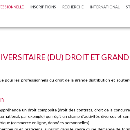
ESSIONNELLE
INSCRIPTIONS
RECHERCHE
INTERNATIONAL
S
n
contrôle des connaissances et des compétences
sitaire (DU) Droit et Grande Distribution
enseignants-chercheurs
urvoir
sitaire (DU) Auditeur enfants et adolescents
es étudiants étrangers
ituation de handicap
à distance
édagogique
l
versitaire 2025 - 2026
ministrative
IVERSITAIRE (DU) DROIT ET GRAND
versitaire 2026- 2027
 – Espace langues
ts étudiants
e pour les professionnels du droit de la grande distribution et souten
on
 appréhende un droit composite (droit des contrats, droit de la concurre
international, par exemple) qui régit un champ d’activités diverses et se
mérique (commerce en ligne, données personnelles)
hercheurs et praticiens, s’inscrit dans le cadre d’une demande de for