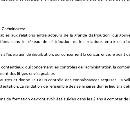
e 7 séminaires:
cables aux relations entre acteurs de la grande distribution, qui gouv
lations dans le réseau de distribution et les relations entre distri
es à l’opération de distribution, qui concernent la concurrence, le point d
de contentieux, qui concernent les contrôles de l’administration, la comp
ement des litiges envisageables
utres et donne lieu à un contrôle des connaissances acquises. La val
testation. La validation de l’ensemble des séminaires donne lieu à la dél
ions de formation devront avoir été suivies dans les 2 ans à compter de 