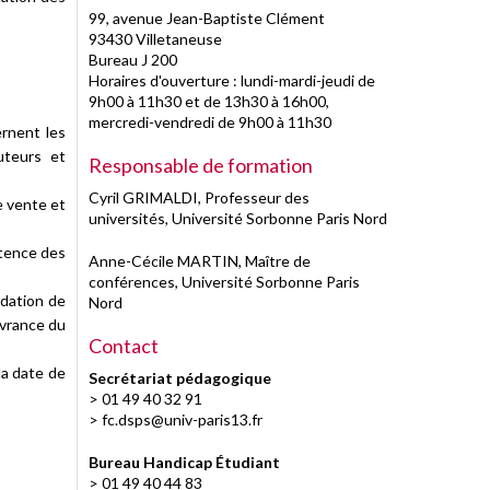
99, avenue Jean-Baptiste Clément
93430 Villetaneuse
Bureau J 200
Horaires d'ouverture : lundi-mardi-jeudi de
9h00 à 11h30 et de 13h30 à 16h00,
mercredi-vendredi de 9h00 à 11h30
ernent les
buteurs et
Responsable de formation
Cyril GRIMALDI, Professeur des
e vente et
universités, Université Sorbonne Paris Nord
étence des
Anne-Cécile MARTIN, Maître de
conférences, Université Sorbonne Paris
idation de
Nord
ivrance du
Contact
la date de
Secrétariat pédagogique
> 01 49 40 32 91
>
fc.dsps@univ-paris13.fr
Bureau Handicap Étudiant
> 01 49 40 44 83