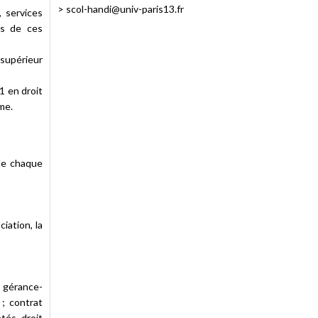
>
scol-handi@univ-paris13.fr
, services
es de ces
 supérieur
1 en droit
me.
de chaque
iation, la
, gérance-
 ; contrat
tés, droit