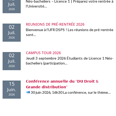
Néo-bacheliers – Licence 1 | Préparez votre rentrée à
Juil.
l’Université…
2026
REUNIONS DE PRÉ-RENTRÉE 2026
02
Bienvenue à l’UFR DSPS ! Les réunions de pré-rentrée
Juil.
sont…
2026
CAMPUS TOUR 2026
02
Jeudi 3 septembre 2026 Étudiants de Licence 1 Néo-
Juil.
bacheliers (participation…
2026
𝗖𝗼𝗻𝗳𝗲́𝗿𝗲𝗻𝗰𝗲 𝗮𝗻𝗻𝘂𝗲𝗹𝗹𝗲 𝗱𝘂 "𝗗𝗨 𝗗𝗿𝗼𝗶𝘁 &
15
𝗚𝗿𝗮𝗻𝗱𝗲 𝗱𝗶𝘀𝘁𝗿𝗶𝗯𝘂𝘁𝗶𝗼𝗻"
Juin.
30 juin 2026, 16h30 La conférence, sur le thème…
2026