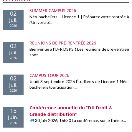
SUMMER CAMPUS 2026
02
Néo-bacheliers – Licence 1 | Préparez votre rentrée à
Juil.
l’Université…
2026
REUNIONS DE PRÉ-RENTRÉE 2026
02
Bienvenue à l’UFR DSPS ! Les réunions de pré-rentrée
Juil.
sont…
2026
CAMPUS TOUR 2026
02
Jeudi 3 septembre 2026 Étudiants de Licence 1 Néo-
Juil.
bacheliers (participation…
2026
𝗖𝗼𝗻𝗳𝗲́𝗿𝗲𝗻𝗰𝗲 𝗮𝗻𝗻𝘂𝗲𝗹𝗹𝗲 𝗱𝘂 "𝗗𝗨 𝗗𝗿𝗼𝗶𝘁 &
15
𝗚𝗿𝗮𝗻𝗱𝗲 𝗱𝗶𝘀𝘁𝗿𝗶𝗯𝘂𝘁𝗶𝗼𝗻"
Juin.
30 juin 2026, 16h30 La conférence, sur le thème…
2026